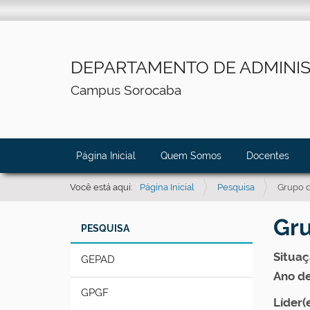
DEPARTAMENTO DE ADMINI
Campus Sorocaba
N
Página Inicial
Quem Somos
Docentes
a
v
Você está aqui:
Página Inicial
Pesquisa
Grupo d
e
Gru
g
PESQUISA
a
Situaç
GEPAD
ç
Ano d
ã
GPGF
o
Líder(