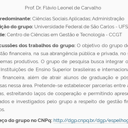
of. Dr.
Flávio Leonel de Carvalho
predominante:
Ciências Sociais Aplicadas; Administração
uição do grupo:
Universidade Federal de São Carlos - UF
de:
Centro de Ciências em Gestão e Tecnologia - CCGT
ussões dos trabalhos do grupo:
O objetivo do grupo d
tão financeira, na sua abrangência pública e privada, 
temas produtivos. O grupo de pesquisa busca integrar
 Instituições de Ensino Superior brasileiras e internac
 financeira, além de atrair alunos de graduação e p
sas nessa área. Pretende-se estabelecer parcerias entre a
as, estreitando laços de cooperação e permitindo apre
ados e investigados pelo grupo a respeito de gestão fi
os.
eço do grupo no CNPq:
http://dgp.cnpq.br/dgp/espelh