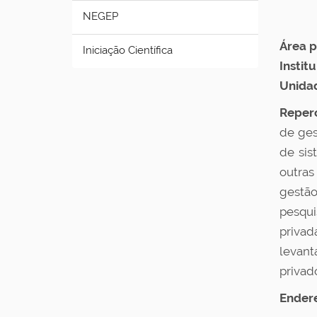
NEGEP
Pr
Área 
Iniciação Científica
Instit
Unida
Reperc
de ges
de sis
outras
gestão
pesqui
privad
levant
privad
Ender