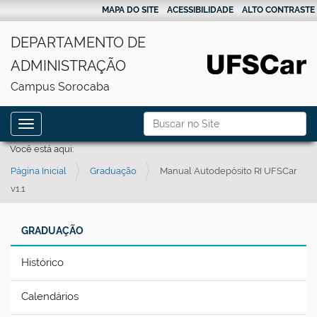
MAPA DO SITE
ACESSIBILIDADE
ALTO CONTRASTE
DEPARTAMENTO DE
ADMINISTRAÇÃO
Campus Sorocaba
N
Busca
Toggle navigation
a
Busca Avançada…
Você está aqui:
v
Página Inicial
Graduação
Manual Autodepósito RI UFSCar
e
v1.1
g
a
GRADUAÇÃO
ç
ã
Histórico
o
Calendários