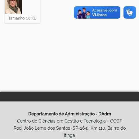
C
Tamanho: 1.8 KB
l
i
q
u
e
p
a
r
a
v
e
r
a
i
m
a
Departamento de Administração - DAdm
g
Centro de Ciências em Gestão e Tecnologia - CCGT
e
Rod. João Leme dos Santos (SP-264), Km 110, Bairro do
m
Itinga
n