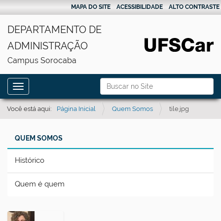
MAPA DO SITE
ACESSIBILIDADE
ALTO CONTRASTE
DEPARTAMENTO DE
ADMINISTRAÇÃO
Campus Sorocaba
N
Busca
Toggle navigation
a
Busca Avançada…
v
Você está aqui:
Página Inicial
Quem Somos
tile.jpg
e
g
QUEM SOMOS
a
Histórico
ç
ã
Quem é quem
o