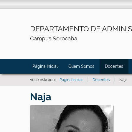
DEPARTAMENTO DE ADMINI
Campus Sorocaba
N
Página Inicial
Quem Somos
Docentes
a
v
Você está aqui:
Página Inicial
Docentes
Naja
e
Naja
g
a
ç
ã
o