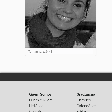
C
Tamanho: 12.6 KB
l
i
q
u
e
p
a
r
a
Quem Somos
Graduação
v
Quem é Quem
Histórico
e
Histórico
Calendários
r
Contato
Editais