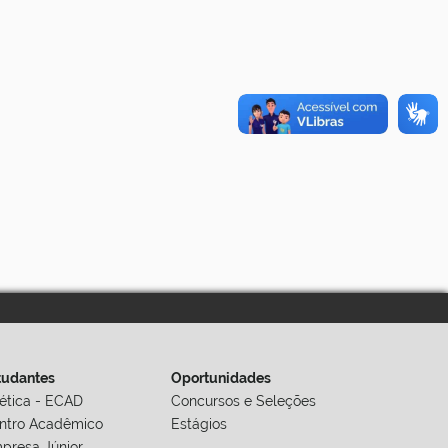
tudantes
Oportunidades
lética - ECAD
Concursos e Seleções
ntro Acadêmico
Estágios
presa Júnior